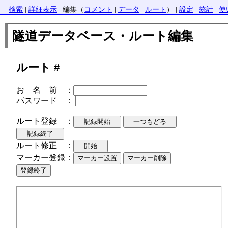
|
検索
|
詳細表示
| 編集（
コメント
|
データ
|
ルート
） |
設定
|
統計
|
使
隧道データベース・ルート編集
ルート #
お 名 前 ：
パスワード ：
ルート登録 ：
ルート修正 ：
マーカー登録：