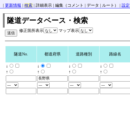
|
更新情報
|
検索
| 詳細表示 | 編集（コメント | データ | ルート） |
設定
隧道データベース・検索
修正箇所表示
マップ表示
隧道No.
都道府県
道路種別
路線名
↓
↓
↓
↓
↑
↑
↑
↑