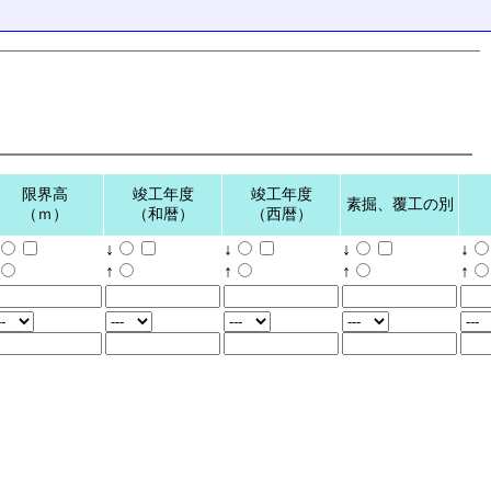
限界高
竣工年度
竣工年度
素掘、覆工の別
（ｍ）
（和暦）
（西暦）
↓
↓
↓
↓
↑
↑
↑
↑