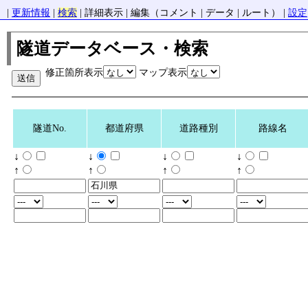
|
更新情報
|
検索
| 詳細表示 | 編集（コメント | データ | ルート） |
設定
隧道データベース・検索
修正箇所表示
マップ表示
隧道No.
都道府県
道路種別
路線名
↓
↓
↓
↓
↑
↑
↑
↑