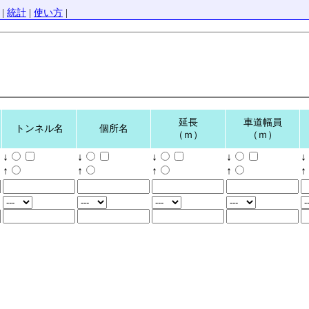
|
統計
|
使い方
|
延長
車道幅員
トンネル名
個所名
（ｍ）
（ｍ）
↓
↓
↓
↓
↓
↑
↑
↑
↑
↑