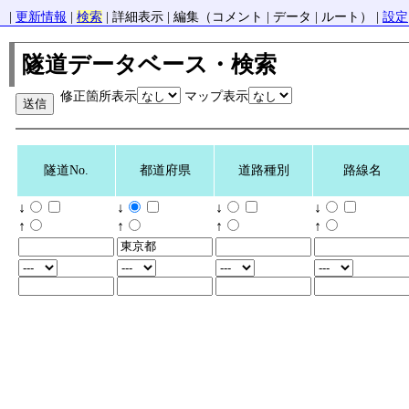
|
更新情報
|
検索
| 詳細表示 | 編集（コメント | データ | ルート） |
設定
隧道データベース・検索
修正箇所表示
マップ表示
隧道No.
都道府県
道路種別
路線名
↓
↓
↓
↓
↑
↑
↑
↑