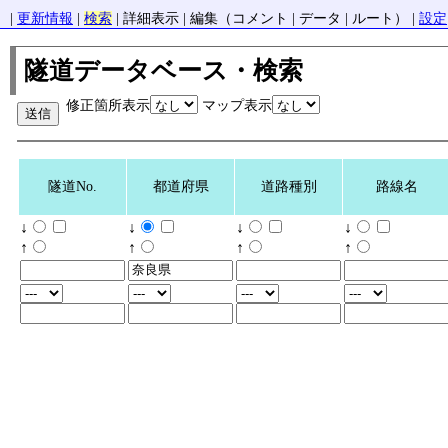
|
更新情報
|
検索
| 詳細表示 | 編集（コメント | データ | ルート） |
設定
隧道データベース・検索
修正箇所表示
マップ表示
隧道No.
都道府県
道路種別
路線名
↓
↓
↓
↓
↑
↑
↑
↑