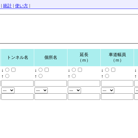
|
統計
|
使い方
|
延長
車道幅員
トンネル名
個所名
（ｍ）
（ｍ）
↓
↓
↓
↓
↓
↑
↑
↑
↑
↑