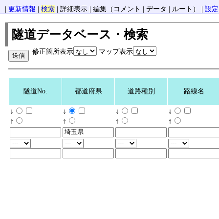
|
更新情報
|
検索
| 詳細表示 | 編集（コメント | データ | ルート） |
設定
隧道データベース・検索
修正箇所表示
マップ表示
隧道No.
都道府県
道路種別
路線名
↓
↓
↓
↓
↑
↑
↑
↑