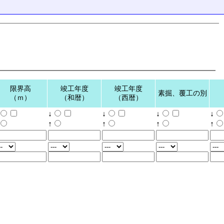
限界高
竣工年度
竣工年度
素掘、覆工の別
（ｍ）
（和暦）
（西暦）
↓
↓
↓
↓
↑
↑
↑
↑