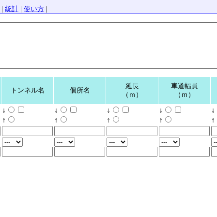
|
統計
|
使い方
|
延長
車道幅員
トンネル名
個所名
（ｍ）
（ｍ）
↓
↓
↓
↓
↓
↑
↑
↑
↑
↑