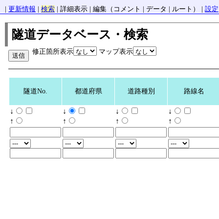
|
更新情報
|
検索
| 詳細表示 | 編集（コメント | データ | ルート） |
設定
隧道データベース・検索
修正箇所表示
マップ表示
隧道No.
都道府県
道路種別
路線名
↓
↓
↓
↓
↑
↑
↑
↑