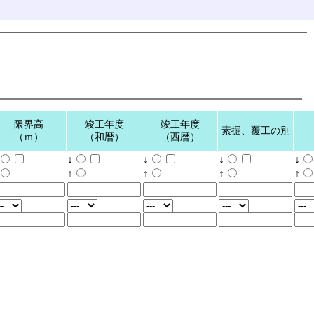
限界高
竣工年度
竣工年度
素掘、覆工の別
（ｍ）
（和暦）
（西暦）
↓
↓
↓
↓
↑
↑
↑
↑