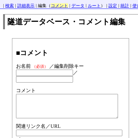
|
検索
|
詳細表示
| 編集（
コメント
|
データ
|
ルート
） |
設定
|
統計
|
使
隧道データベース・コメント編集
■コメント
お名前
／編集削除キー
（必須）
／
コメント
関連リンク名／URL